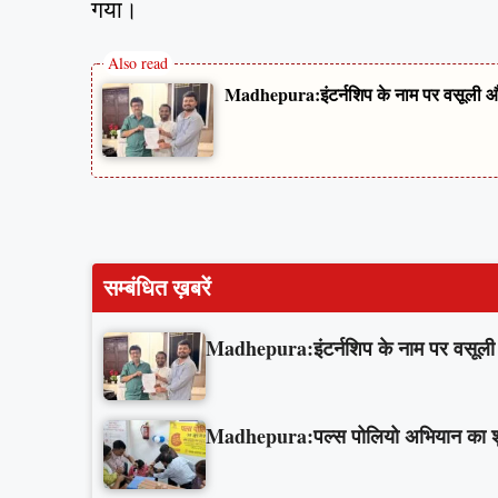
गया।
Madhepura:इंटर्नशिप के नाम पर वसूली और 
सम्बंधित ख़बरें
Madhepura:इंटर्नशिप के नाम पर वसूली औ
Madhepura:पल्स पोलियो अभियान का शुभार