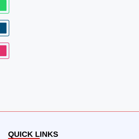
w
w
w
QUICK LINKS