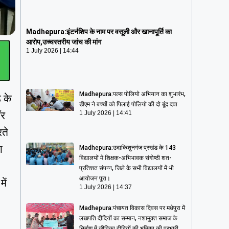
Madhepura:इंटर्नशिप के नाम पर वसूली और
खानापूर्ति का आरोप,उच्चस्तरीय जांच की मांग
Madhepura:इंटर्नशिप के नाम पर वसूली और खानापूर्ति का
1 July 2026
14:44
आरोप,उच्चस्तरीय जांच की मांग
1 July 2026
14:44
Madhepura:पल्स पोलियो अभियान का शुभारंभ,
ड के
डीएम ने बच्चों को पिलाई पोलियो की दो बूंद दवा
ॉर
1 July 2026
14:41
रते
ा
Madhepura:उदाकिशुनगंज प्रखंड के 143
विद्यालयों में शिक्षक-अभिभावक संगोष्ठी शत-
प्रतिशत संपन्न, जिले के सभी विद्यालयों में भी
आयोजन पूरा।
ें
1 July 2026
14:37
Madhepura:पंचायत विकास दिवस पर मधेपुरा में
लखपति दीदियों का सम्मान, नशामुक्त समाज के
निर्माण में जीविका दीदियों की भूमिका की प्रभारी