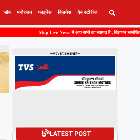
जॉब
मनोरंजन
फाइनेंस
बिज़नेस
वेब स्टोरीज
Mdp Live News में आप सभी का स्वागत है , विज्ञापन सम्बंधित किसी भी जा
---Advertisement---
LATEST POST