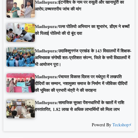
Madhepura:इंटर्नशिप के नाम पर वसूली और खानापूर्ति का
आरोप,उच्चस्तरीय जांच की मांग
Madhepura:पल्स पोलियो अभियान का शुभारंभ, डीएम ने बच्चों
को पिलाई पोलियो की दो बूंद दवा
Madhepura:उदाकिशुनगंज प्रखंड के 143 विद्यालयों में शिक्षक-
अभिभावक संगोष्ठी शत-प्रतिशत संपन्न, जिले के सभी विद्यालयों में
भी आयोजन पूरा।
Madhepura:पंचायत विकास दिवस पर मधेपुरा में लखपति
दीदियों का सम्मान, नशामुक्त समाज के निर्माण में जीविका दीदियों
की भूमिका की प्रभारी मंत्री ने की सराहना
Madhepura:सामाजिक सुरक्षा पेंशनधारियों के खातों में राशि
हस्तांतरित, 1.82 लाख से अधिक लाभार्थियों को मिला लाभ
Powerd By
Teckshop⚡