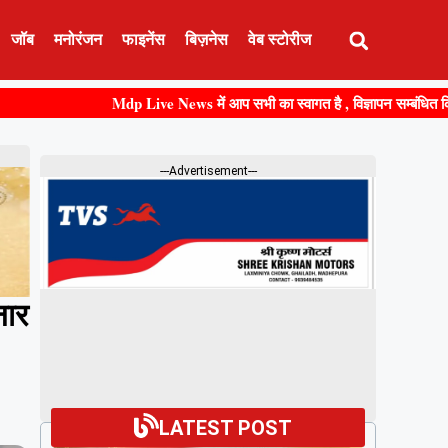
जॉब
मनोरंजन
फाइनेंस
बिज़नेस
वेब स्टोरीज
Mdp Live News में आप सभी का स्वागत है , विज्ञापन सम्बंधित किसी भी जान
---Advertisement---
नार
LATEST POST