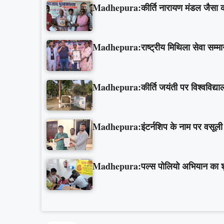
Madhepura:कीर्ति नारायण मंडल जैसा कोई
Madhepura:राष्ट्रीय मिथिला सेवा सम्मान
Madhepura:कीर्ति जयंती पर विश्वविद्याल
Madhepura:इंटर्नशिप के नाम पर वसूली औ
Madhepura:पल्स पोलियो अभियान का शुभार