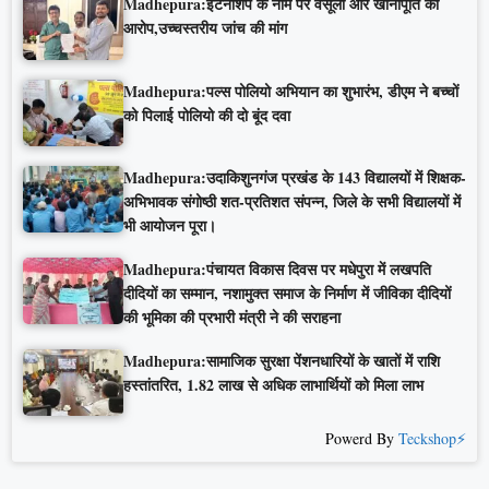
Madhepura:इंटर्नशिप के नाम पर वसूली और खानापूर्ति का
आरोप,उच्चस्तरीय जांच की मांग
Madhepura:पल्स पोलियो अभियान का शुभारंभ, डीएम ने बच्चों
को पिलाई पोलियो की दो बूंद दवा
Madhepura:उदाकिशुनगंज प्रखंड के 143 विद्यालयों में शिक्षक-
अभिभावक संगोष्ठी शत-प्रतिशत संपन्न, जिले के सभी विद्यालयों में
भी आयोजन पूरा।
Madhepura:पंचायत विकास दिवस पर मधेपुरा में लखपति
दीदियों का सम्मान, नशामुक्त समाज के निर्माण में जीविका दीदियों
की भूमिका की प्रभारी मंत्री ने की सराहना
Madhepura:सामाजिक सुरक्षा पेंशनधारियों के खातों में राशि
हस्तांतरित, 1.82 लाख से अधिक लाभार्थियों को मिला लाभ
Powerd By
Teckshop⚡