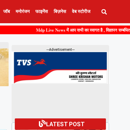
जॉब
मनोरंजन
फाइनेंस
बिज़नेस
वेब स्टोरीज
Mdp Live News में आप सभी का स्वागत है , विज्ञापन सम्बंधित किसी भी जान
---Advertisement---
LATEST POST