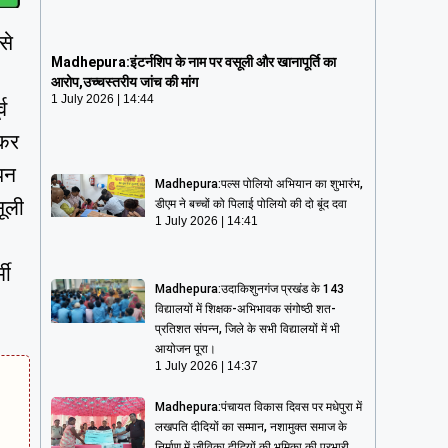
Madhepura:इंटर्नशिप के नाम पर वसूली और
से
खानापूर्ति का आरोप,उच्चस्तरीय जांच की मांग
Madhepura:इंटर्नशिप के नाम पर वसूली और खानापूर्ति का
1 July 2026
14:44
आरोप,उच्चस्तरीय जांच की मांग
1 July 2026
14:44
व
ाकर
ापन
Madhepura:पल्स पोलियो अभियान का शुभारंभ,
सूली
डीएम ने बच्चों को पिलाई पोलियो की दो बूंद दवा
1 July 2026
14:41
मी
Madhepura:उदाकिशुनगंज प्रखंड के 143
विद्यालयों में शिक्षक-अभिभावक संगोष्ठी शत-
प्रतिशत संपन्न, जिले के सभी विद्यालयों में भी
आयोजन पूरा।
1 July 2026
14:37
Madhepura:पंचायत विकास दिवस पर मधेपुरा में
लखपति दीदियों का सम्मान, नशामुक्त समाज के
निर्माण में जीविका दीदियों की भूमिका की प्रभारी