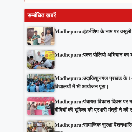
सम्बंधित ख़बरें
Madhepura:इंटर्नशिप के नाम पर वसूली औ
Madhepura:पल्स पोलियो अभियान का शुभार
Madhepura:उदाकिशुनगंज प्रखंड के 143 व
विद्यालयों में भी आयोजन पूरा।
Madhepura:पंचायत विकास दिवस पर मधेपुरा
दीदियों की भूमिका की प्रभारी मंत्री ने की
Madhepura:सामाजिक सुरक्षा पेंशनधारियों 