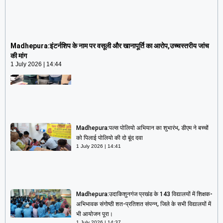
Madhepura:इंटर्नशिप के नाम पर वसूली और खानापूर्ति का
आरोप,उच्चस्तरीय जांच की मांग
Madhepura:इंटर्नशिप के नाम पर वसूली और खानापूर्ति का आरोप,उच्चस्तरीय जांच
1 July 2026
14:44
की मांग
1 July 2026
14:44
Madhepura:पल्स पोलियो अभियान का शुभारंभ, डीएम ने बच्चों
को पिलाई पोलियो की दो बूंद दवा
1 July 2026
14:41
Madhepura:उदाकिशुनगंज प्रखंड के 143 विद्यालयों में शिक्षक-
अभिभावक संगोष्ठी शत-प्रतिशत संपन्न, जिले के सभी विद्यालयों में
भी आयोजन पूरा।
1 July 2026
14:37