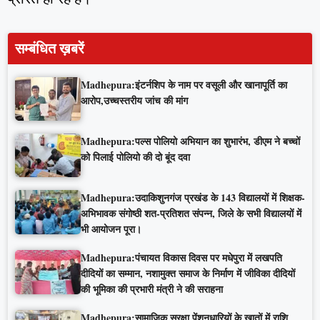
सम्बंधित ख़बरें
Madhepura:इंटर्नशिप के नाम पर वसूली और खानापूर्ति का
आरोप,उच्चस्तरीय जांच की मांग
Madhepura:पल्स पोलियो अभियान का शुभारंभ, डीएम ने बच्चों
को पिलाई पोलियो की दो बूंद दवा
Madhepura:उदाकिशुनगंज प्रखंड के 143 विद्यालयों में शिक्षक-
अभिभावक संगोष्ठी शत-प्रतिशत संपन्न, जिले के सभी विद्यालयों में
भी आयोजन पूरा।
Madhepura:पंचायत विकास दिवस पर मधेपुरा में लखपति
दीदियों का सम्मान, नशामुक्त समाज के निर्माण में जीविका दीदियों
की भूमिका की प्रभारी मंत्री ने की सराहना
Madhepura:सामाजिक सुरक्षा पेंशनधारियों के खातों में राशि