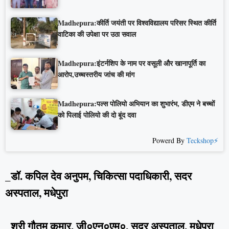
Madhepura:कीर्ति जयंती पर विश्वविद्यालय परिसर स्थित कीर्ति
वाटिका की उपेक्षा पर उठा सवाल
Madhepura:इंटर्नशिप के नाम पर वसूली और खानापूर्ति का
आरोप,उच्चस्तरीय जांच की मांग
Madhepura:पल्स पोलियो अभियान का शुभारंभ, डीएम ने बच्चों
को पिलाई पोलियो की दो बूंद दवा
Powerd By
Teckshop⚡
_डॉ. कपिल देव अनुपम, चिकित्सा पदाधिकारी, सदर
अस्पताल, मधेपुरा
_श्री गौतम कुमार, जी०एन०एम०, सदर अस्पताल, मधेपुरा