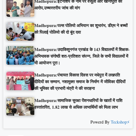
Madhepura:इंटर्नशिप के नाम पर वसूली और खानापूर्ति का
आरोप,उच्चस्तरीय जांच की मांग
Madhepura:पल्स पोलियो अभियान का शुभारंभ, डीएम ने बच्चों
को पिलाई पोलियो की दो बूंद दवा
Madhepura:उदाकिशुनगंज प्रखंड के 143 विद्यालयों में शिक्षक-
अभिभावक संगोष्ठी शत-प्रतिशत संपन्न, जिले के सभी विद्यालयों में
भी आयोजन पूरा।
Madhepura:पंचायत विकास दिवस पर मधेपुरा में लखपति
दीदियों का सम्मान, नशामुक्त समाज के निर्माण में जीविका दीदियों
की भूमिका की प्रभारी मंत्री ने की सराहना
Madhepura:सामाजिक सुरक्षा पेंशनधारियों के खातों में राशि
हस्तांतरित, 1.82 लाख से अधिक लाभार्थियों को मिला लाभ
Powerd By
Teckshop⚡