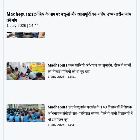
Madhepura:इंटर्नशिप के नाम पर वसूली और खानापूर्ति का
आरोप,उच्चस्तरीय जांच की मांग
Madhepura:इंटर्नशिप के नाम पर वसूली और खानापूर्ति का आरोप,उच्चस्तरीय जांच
1 July 2026
14:44
की मांग
1 July 2026
14:44
Madhepura:पल्स पोलियो अभियान का शुभारंभ, डीएम ने बच्चों
को पिलाई पोलियो की दो बूंद दवा
1 July 2026
14:41
Madhepura:उदाकिशुनगंज प्रखंड के 143 विद्यालयों में शिक्षक-
अभिभावक संगोष्ठी शत-प्रतिशत संपन्न, जिले के सभी विद्यालयों में
भी आयोजन पूरा।
1 July 2026
14:37