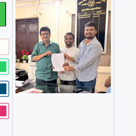
w
w
w