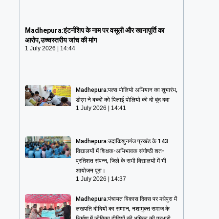
Madhepura:इंटर्नशिप के नाम पर वसूली और
खानापूर्ति का आरोप,उच्चस्तरीय जांच की मांग
Madhepura:इंटर्नशिप के नाम पर वसूली और खानापूर्ति का
1 July 2026
14:44
आरोप,उच्चस्तरीय जांच की मांग
1 July 2026
14:44
Madhepura:पल्स पोलियो अभियान का शुभारंभ,
डीएम ने बच्चों को पिलाई पोलियो की दो बूंद दवा
1 July 2026
14:41
Madhepura:उदाकिशुनगंज प्रखंड के 143
विद्यालयों में शिक्षक-अभिभावक संगोष्ठी शत-
प्रतिशत संपन्न, जिले के सभी विद्यालयों में भी
आयोजन पूरा।
1 July 2026
14:37
Madhepura:पंचायत विकास दिवस पर मधेपुरा में
लखपति दीदियों का सम्मान, नशामुक्त समाज के
निर्माण में जीविका दीदियों की भूमिका की प्रभारी