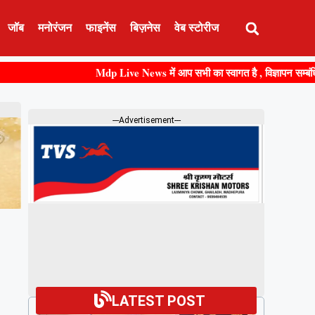
जॉब
मनोरंजन
फाइनेंस
बिज़नेस
वेब स्टोरीज
Mdp Live News में आप सभी का स्वागत है , विज्ञापन सम्बंधित कि
---Advertisement---
LATEST POST