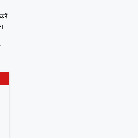
करें
ोग
ि