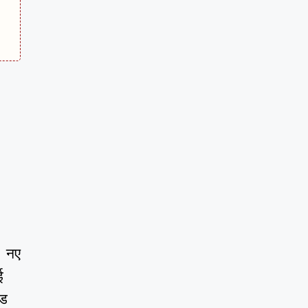
ै। नए
ई
ंड