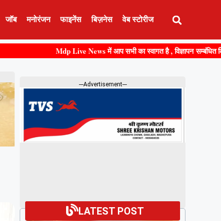
जॉब
मनोरंजन
फाइनेंस
बिज़नेस
वेब स्टोरीज
Mdp Live News में आप सभी का स्वागत है , विज्ञापन सम्बंधित किसी भी जानक
---Advertisement---
LATEST POST