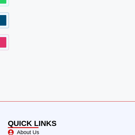
w
w
QUICK LINKS
About Us