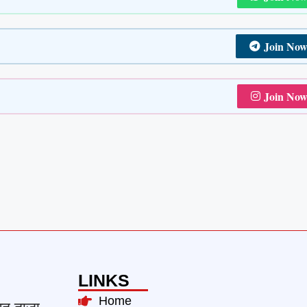
Join No
Join No
LINKS
Home