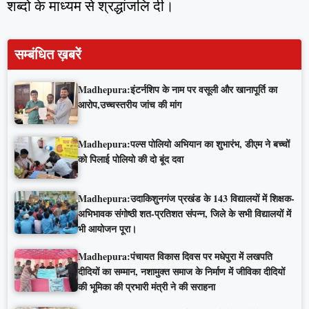
शब्दो के माध्यम से श्रद्धांजलि दी।
सम्बंधित ख़बरें
Madhepura:इंटर्नशिप के नाम पर वसूली और खानापूर्ति का
आरोप,उच्चस्तरीय जांच की मांग
Madhepura:पल्स पोलियो अभियान का शुभारंभ, डीएम ने बच्चों
को पिलाई पोलियो की दो बूंद दवा
Madhepura:उदाकिशुनगंज प्रखंड के 143 विद्यालयों में शिक्षक-
अभिभावक संगोष्ठी शत-प्रतिशत संपन्न, जिले के सभी विद्यालयों में
भी आयोजन पूरा।
Madhepura:पंचायत विकास दिवस पर मधेपुरा में लखपति
दीदियों का सम्मान, नशामुक्त समाज के निर्माण में जीविका दीदियों
की भूमिका की प्रभारी मंत्री ने की सराहना