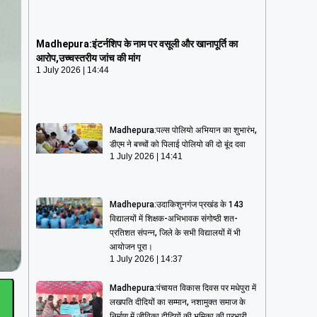
Madhepura:इंटर्नशिप के नाम पर वसूली और
खानापूर्ति का आरोप,उच्चस्तरीय जांच की मांग
Madhepura:इंटर्नशिप के नाम पर वसूली और खानापूर्ति का
1 July 2026
14:44
आरोप,उच्चस्तरीय जांच की मांग
1 July 2026
14:44
Madhepura:पल्स पोलियो अभियान का शुभारंभ,
डीएम ने बच्चों को पिलाई पोलियो की दो बूंद दवा
1 July 2026
14:41
Madhepura:उदाकिशुनगंज प्रखंड के 143
विद्यालयों में शिक्षक-अभिभावक संगोष्ठी शत-
प्रतिशत संपन्न, जिले के सभी विद्यालयों में भी
आयोजन पूरा।
1 July 2026
14:37
Madhepura:पंचायत विकास दिवस पर मधेपुरा में
लखपति दीदियों का सम्मान, नशामुक्त समाज के
निर्माण में जीविका दीदियों की भूमिका की प्रभारी