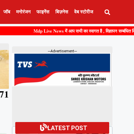
जॉब
मनोरंजन
फाइनेंस
बिज़नेस
वेब स्टोरीज
Mdp Live News में आप सभी का स्वागत है , विज्ञापन सम्बंधित किसी भी जानकारी 
---Advertisement---
 71
LATEST POST