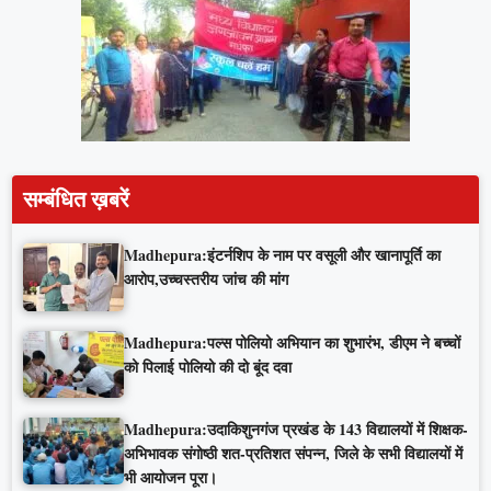
सम्बंधित ख़बरें
Madhepura:इंटर्नशिप के नाम पर वसूली और खानापूर्ति का
आरोप,उच्चस्तरीय जांच की मांग
Madhepura:पल्स पोलियो अभियान का शुभारंभ, डीएम ने बच्चों
को पिलाई पोलियो की दो बूंद दवा
Madhepura:उदाकिशुनगंज प्रखंड के 143 विद्यालयों में शिक्षक-
अभिभावक संगोष्ठी शत-प्रतिशत संपन्न, जिले के सभी विद्यालयों में
भी आयोजन पूरा।