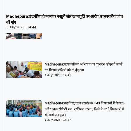
Madhepura:इंटर्नशिप के नाम पर वसूली और खानापूर्ति का
आरोप,उच्चस्तरीय जांच की मांग
Madhepura:इंटर्नशिप के नाम पर वसूली और खानापूर्ति का आरोप,उच्चस्तरीय जांच
1 July 2026
14:44
की मांग
1 July 2026
14:44
Madhepura:पल्स पोलियो अभियान का शुभारंभ, डीएम ने बच्चों
को पिलाई पोलियो की दो बूंद दवा
1 July 2026
14:41
Madhepura:उदाकिशुनगंज प्रखंड के 143 विद्यालयों में शिक्षक-
अभिभावक संगोष्ठी शत-प्रतिशत संपन्न, जिले के सभी विद्यालयों में
भी आयोजन पूरा।
1 July 2026
14:37