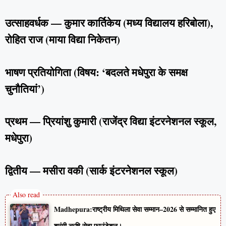
उत्साहवर्धक — कुमार कार्तिकेय (मध्य विद्यालय हरिबोला),
रोहित राज (माया विद्या निकेतन)
भाषण प्रतियोगिता (विषय: ‘बदलते मधेपुरा के समक्ष
चुनौतियां’)
प्रथम — प्रियांशु कुमारी (राजेंद्र विद्या इंटरनेशनल स्कूल,
मधेपुरा)
द्वितीय — मसीरा वकी (सार्क इंटरनेशनल स्कूल)
Madhepura:राष्ट्रीय मिथिला सेवा सम्मान–2026 से सम्मानित हुए
श्रृंगी ऋषि सेवा फाउंडेशन।